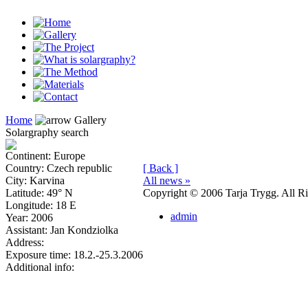
Home
Gallery
Solargraphy search
Continent
: Europe
Country
: Czech republic
[ Back ]
City
: Karvina
All news »
Latitude
: 49° N
Copyright © 2006 Tarja Trygg. All Ri
Longitude
: 18 E
admin
Year
: 2006
Assistant
: Jan Kondziolka
Address
:
Exposure time
: 18.2.-25.3.2006
Additional info
: